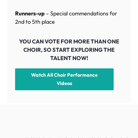
Runners-up
– Special commendations for
2nd to 5th place
YOU CAN VOTE FOR MORE THAN ONE
CHOIR, SO START EXPLORING THE
TALENT NOW!
Watch All Choir Performance
Videos