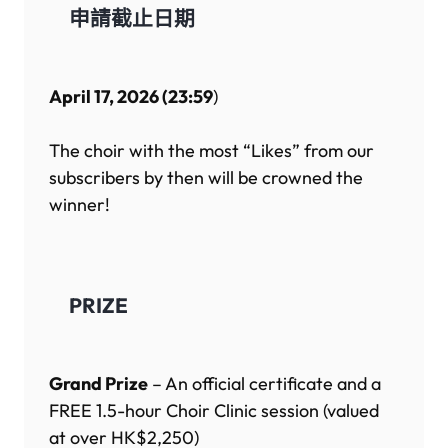
申請截止日期
April 17, 2026 (23:59
)
The choir with the most “Likes” from our
subscribers by then will be crowned the
winner!
PRIZE
Grand Prize
– An official certificate and a
FREE 1.5-hour Choir Clinic session (valued
at over HK$2,250)