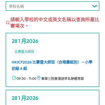
Search for School (Chi)
#!trpst#trp-gettext data-trpgettextoriginal=1089#
請輸入學校的中文或英文名稱以查詢所屬比
賽場次。
28 1 月2026
比賽暨大師班
HKICF2026 比賽暨大師班（合唱團組別）－小學
初級 A 組
09:30 – 11:00
東華三院東蒲胡李名靜體育館
28 1 月2026