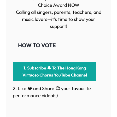
Choice Award NOW
Calling all singers, parents, teachers, and
music lovers—it’s time to show your
support!
HOW TO VOTE
1. Subscribe 🔔 To The Hong Kong
Virtuoso Chorus YouTube Channel
2. Like ❤️ and Share 💞 your favourite
performance video(s)