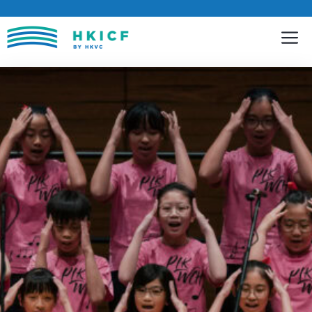
跳
至
內
容