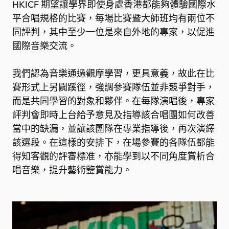
HKICF 期望讓學界即使身處香港都能夠體驗國際水
平合唱規格的比賽，每場比賽暨大師班均有兩位不
同評判，其中至少一位是來自外地的專家，以促進
國際音樂交流。
我們認為音樂通過觀摩學習，更具意義，故此在比
賽形式上另闢蹊徑，強調參賽隊伍並非競爭對手，
而是共同學習的對象和夥伴。在每隊演唱後，專家
評判會即時上台給予意見及指導該合唱團如何改善
當中的缺漏，並讓該團隊在專業指導後，再次演繹
該選段。在這樣的安排下，在場參賽的各隊伍都能
得知客觀的評審標准，亦能學到以不同角度賞析合
唱音樂，提升藝術鑒賞能力。