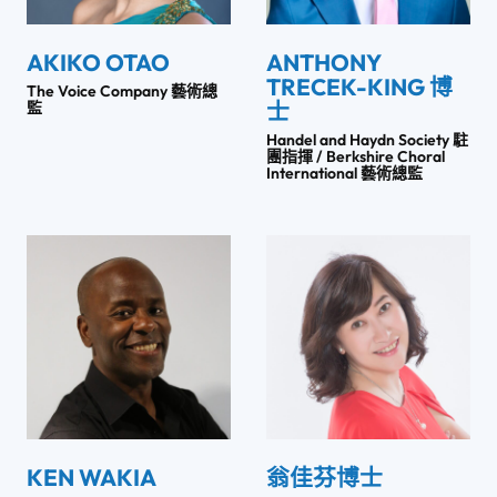
AKIKO OTAO
ANTHONY
TRECEK-KING 博
The Voice Company 藝術總
士
監
Handel and Haydn Society 駐
團指揮 / Berkshire Choral
International 藝術總監
KEN WAKIA
翁佳芬博士