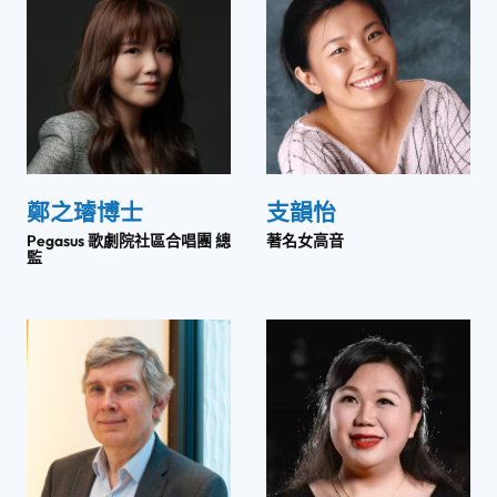
鄭之璿博士
支韻怡
Pegasus 歌劇院社區合唱團 總
著名女高音
監