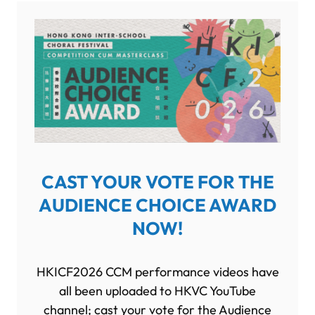
CAST YOUR VOTE FOR THE
AUDIENCE CHOICE AWARD
NOW!
HKICF2026 CCM performance videos have
all been uploaded to HKVC YouTube
channel; cast your vote for the Audience