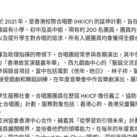
於 2021 年，是香港校際合唱節 (HKICF) 的延伸計
有小學、初中及高中組，現有約 200 名團員。團員均由
以及提升學生對合唱的追求，所有入選團員均會獲得全額
揮及助理指揮的帶領下，合唱團經常參與各類演出，其中
館的「香港故宮演藝嘉年華」、西九戲曲中心的「聖誕交流音
與錄音項目，當中包括電影《他年 • 她日》、林子祥、
會接受戲劇和舞蹈訓練，在年度音樂會中作音樂劇演出，展
生服務社會。合唱團團員在歷屆 HKICF 擔任義工，協
「線上合唱團」計劃，服務對象包括：香港心聆、香港兒童
。
亞洲協會香港中心合作，藉着其「從學習到引領未來」計
團員擴闊眼界，並培養他們的領導能力。在每年的年度客