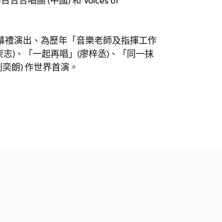
唱團 (中國) 和 Voices of
華」開幕禮演出、為歷年「音樂老師及指揮工作
志)、「一起再唱」(廖梓丞)、「同一抹
劉奕朗) 作世界首演。