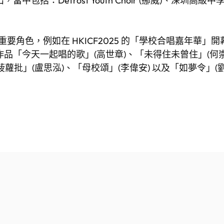
Defrost Youth Choir (挪威)、深圳高級中學百合合
少重要角色，例如在 HKICF2025 的「學校合唱嘉年
品「今天一起唱的歌」(高世章)、「未得住未曾住」(何崇
菠蘿批」(盧思泓)、「母校頌」(李偉安) 以及「如夢令」(