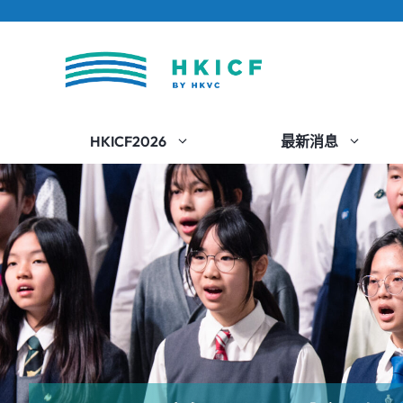
跳
至
內
容
HKICF2026
最新消息