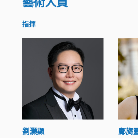
藝術人員
指揮
劉灝顯
鄺旖