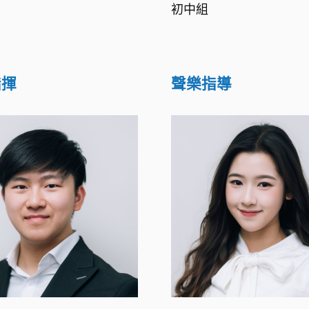
初中組
指揮
聲樂指導