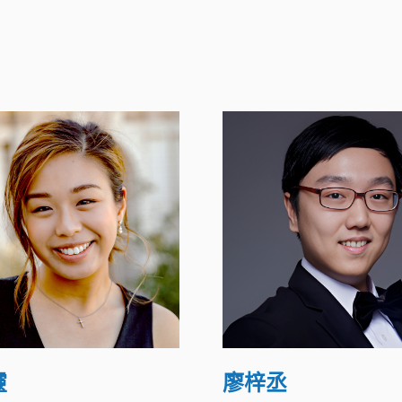
靈
廖梓丞