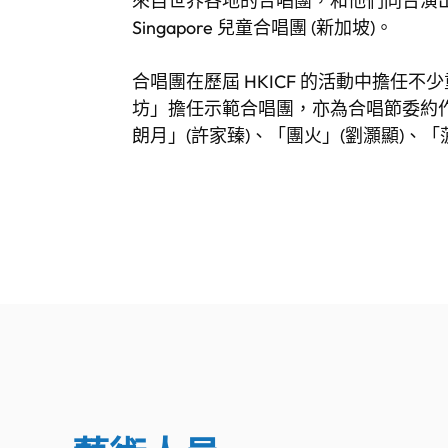
來自世界各地的合唱團，和他們同台演出，當中包括：
Singapore 兒童合唱團 (新加坡)。
合唱團在歷屆 HKICF 的活動中擔任不
坊」擔任示範合唱團，亦為合唱節委約作
朗月」(許家臻)、「團火」(劉灝顯)、「