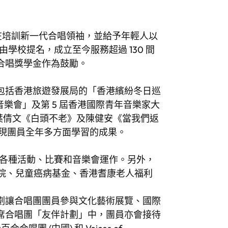
劃，旨在培訓新一代合唱領袖，並給予年輕人以
學校提名，成立至今服務超過 130 間
合唱獎學金作為鼓勵。
包括香港旅遊發展局的「香港繽紛冬日巡
樂會」及第 5 屆香港國際青年音樂家大
葉倩文《白頭不老》及陳健安《當我們返
現團員全年多方面學習的成果。
助各種活動、比賽和音樂會運作。另外，
醫院、兒童癌病基金、香港耆康老人福利
劃讓合唱團團員參與文化藝術展覽、國際
席合唱團「友伴計劃」中，團員亦會接待