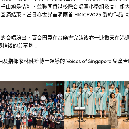
山總是情》，並聯同香港校際合唱團小學組及高中組大合唱
滿結束。當日亦世界首演兩首 HKICF2025 委約作
素的合唱演出，百合團員在音樂會完結後亦一連數天在港
媒體稍後的分享喇！
及指揮家林健雄博士領導的 Voices of Singapor