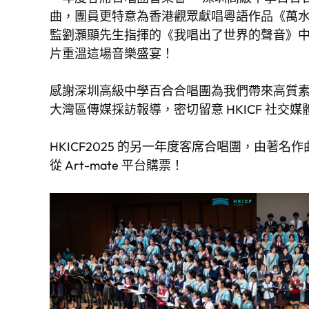
曲，團員更特意為香港觀眾獻唱粵語作品《萬水千
監劉灝顯先生指揮的《我唱出了世界的聲音》中圓
片重溫這場音樂盛宴！
感謝深圳高級中學百合合唱團為我們帶來高質
大灣區傳媒採訪報導，密切留意 HKICF 社交
HKICF2025 的另一年度客席合唱團，由著名作曲
從 Art-mate 平台購票！