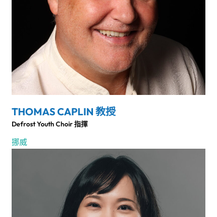
THOMAS CAPLIN 教授
Defrost Youth Choir 指揮
挪威