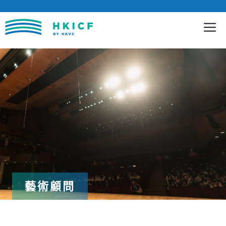
跳
至
內
容
藝術顧問