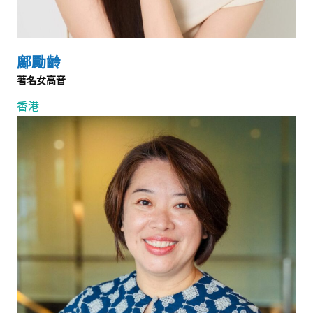
鄺勵齡
著名女高音
香港