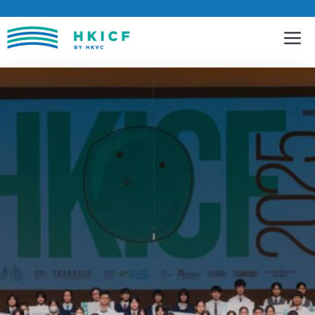
跳
至
內
容