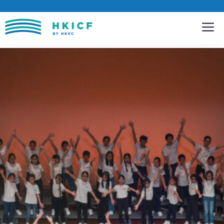
跳
至
內
容