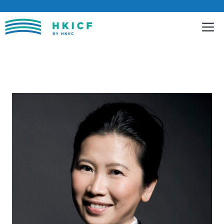
跳
至
內
容