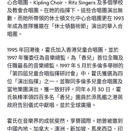
心合唱團、Kipling Choir、Ritz Singers 及多個學校
及教會合唱團。在她的指揮下，這些合唱團演出無
數，而她所帶領的休士頓文化中心合唱團更在 1993
年成為首隊獲邀在「休士頓藝術節」演出的華人合
唱團。
1995 年回港後，霍氏加入香港兒童合唱團，並於
1997 年獲委任為音樂總監，為「香兒」首位全職及
任職最長的音樂總監。1997 年 5 月於多倫多舉辦的
「第四屆兒童合唱指揮研討會」中，霍氏獲選為四
位「演出指揮」之一，並聯同多倫多兒童合唱團及
當地樂團演出，獲一致好評。同年 6 月 30 日，霍
氏執棒率領四百多名「香兒」團員於添馬艦之港英
政府告別儀式中獻唱，並於全球廣播。
霍氏在音樂界的成就斐然，享譽國際。她曾被邀到
中國內地、加拿大、澳洲、新加坡、馬來西亞、印