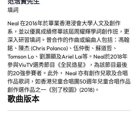
范浩賢先生
填詞
Neal 在2016年於畢業香港浸會大學人文及創作
系，並以優異成績修畢該屆周耀輝學詞創作班，更
深入研習填詞。曾合作的作曲或編曲人包括：馮翰
銘、陳杰 (Chris Polanco)、伍仲衡、蘇道哲、
Tomson Lo、劉灝顯及Ariel Lai等。Neal於2018年
參與ViuTV選秀節目《全民造星》，為該節目最後
的20強參賽者。此外， Neal 亦有創作兒歌及合唱
作品歌詞，如香港兒童合唱團50週年兒童合唱作品
創作選作品之一《別了校園》(2018)。
歌曲版本