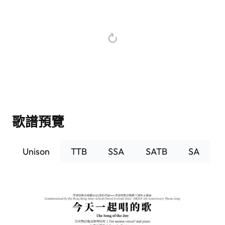
歌譜預覽
Unison
TTB
SSA
SATB
SA