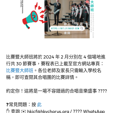
比賽暨大師班將於 2024 年 2 月分別在 4 個場地進
行共 30 節賽事，賽程表已上載至官方網站專頁：
比賽暨大師班
。各位老師及家長只需輸入學校名
稱，即可查閱其合唱團的比賽詳情。
約定你！這將是一場不容錯過的合唱音樂盛事 ????
❓常見問題：
按
此
✋ 查詢 ✉️
hkicf@hkvchorus.org
/ ???? WhatsApp