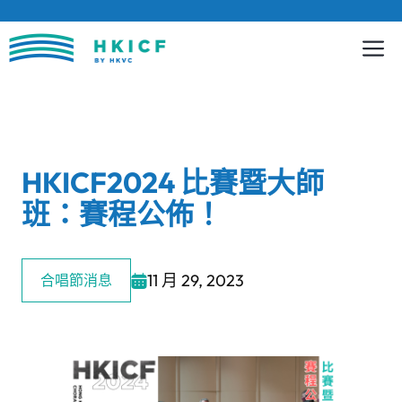
跳
至
內
容
HKICF2024 比賽暨大師
班：賽程公佈！
11 月 29, 2023
合唱節消息