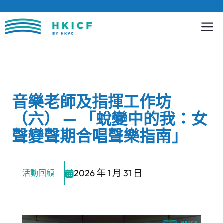
跳
至
內
容
音樂老師及指揮工作坊
（六） — 「蛻變中的我：女
聲變聲期合唱聲樂指南」
2026 年 1 月 31 日
活動回顧