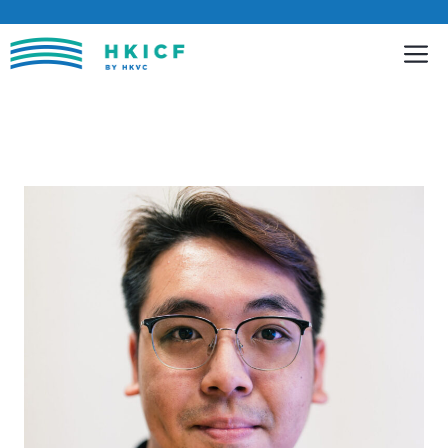
跳
至
內
容