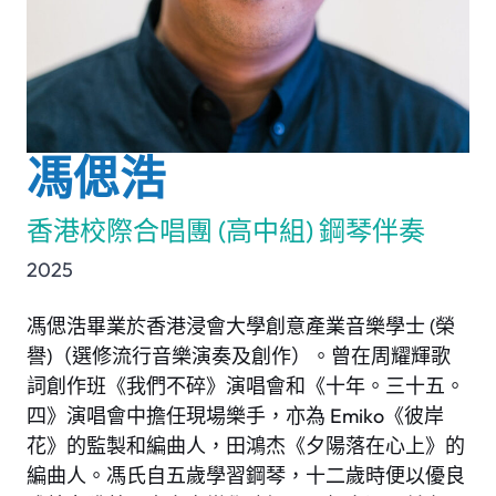
馮偲浩
香港校際合唱團 (高中組) 鋼琴伴奏
2025
馮偲浩畢業於香港浸會大學創意產業音樂學士 (榮
譽)（選修流行音樂演奏及創作）。曾在周耀輝歌
詞創作班《我們不碎》演唱會和《十年。三十五。
四》演唱會中擔任現場樂手，亦為 Emiko《彼岸
花》的監製和編曲人，田鴻杰《夕陽落在心上》的
編曲人。馮氏自五歲學習鋼琴，十二歲時便以優良