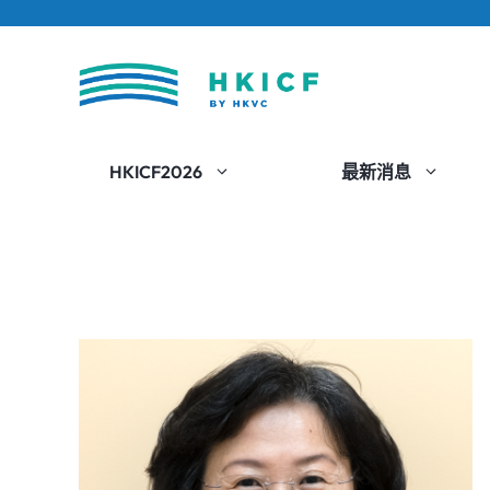
跳
至
內
容
HKICF2026
最新消息