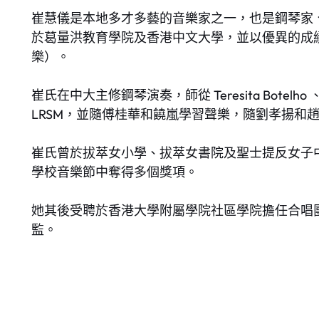
崔慧儀是本地多才多藝的音樂家之一，也是鋼琴家
於葛量洪教育學院及香港中文大學，並以優異的成
樂）。
崔氏在中大主修鋼琴演奏，師從 Teresita Botelho 、 
LRSM，並隨傅桂華和饒嵐學習聲樂，隨劉孝揚和
崔氏曾於拔萃女小學、拔萃女書院及聖士提反女子
學校音樂節中奪得多個獎項。
她其後受聘於香港大學附屬學院社區學院擔任合唱
監。