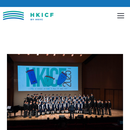
跳
至
內
容