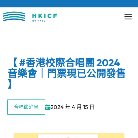
跳
至
內
容
【 #香港校際合唱團 2024
音樂會｜門票現已公開發售
】
2024 年 4 月 15 日
合唱節消息