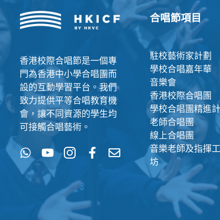
合唱節項目
駐校藝術家計劃
香港校際合唱節是一個專
學校合唱嘉年華
門為香港中小學合唱團而
音樂會
設的互動學習平台。我們
香港校際合唱團
致力提供平等合唱教育機
學校合唱團精進
會，讓不同資源的學生均
老師合唱團
可接觸合唱藝術。
線上合唱團
音樂老師及指揮
坊